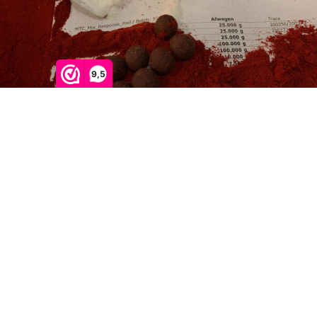
9,5
Noi garantiamo...
100% di qualità
Esca salutare
Produzione propria
Trigger unici
Testato sul campo
Ricette provate
BOILIES
SPECIALE