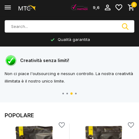
0
9,6
Produzione propria
Creatività senza limiti!
Non ci piace l'outsourcing e nessun controllo. La nostra creatività
Wi
illimitata è il nostro unico limite.
ar
POPOLARE