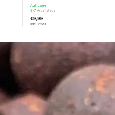
Auf Lager
Au
2-7 Arbeitstage
2-
€9,99
€1
Inkl. MwSt.
Ink