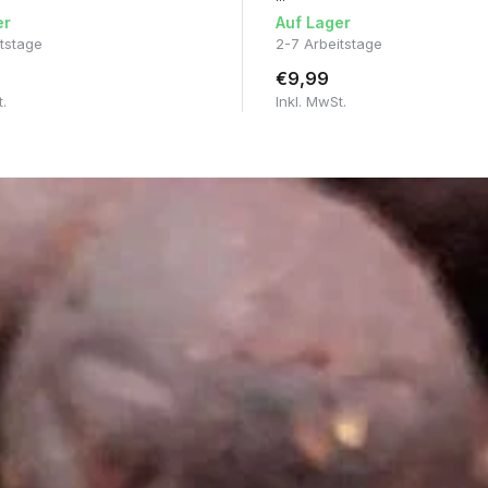
er
Auf Lager
itstage
2-7 Arbeitstage
€9,99
t.
Inkl. MwSt.