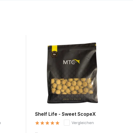
Shelf Life - Sweet ScopeX
Sh
n
Vergleichen
...
...