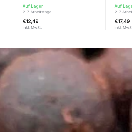
Auf Lager
Auf Lag
2-7 Arbeitstage
2-7 Arbe
€12,49
€17,49
Inkl. MwSt.
Inkl. MwS