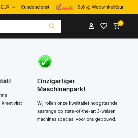
EUR
Kundendienst
9,6
@ WebwinkelKeur
0
Benutzerkonto
tät!
Einzigartiger
Benutzerkonto
anlegen
Maschinenpark!
anlegen
ohne
Kreativität
Wij rollen onze kwalitatief hoogstaande
aasrange op state-of-the-art 3-walsen
machines speciaal voor ons gebouwd.