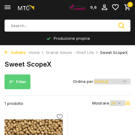
0
9,6
Produzione propria
Indietro
Home
Grandi Volumi - Shelf Life
Sweet ScopeX
Sweet ScopeX
Ordina per:
Filter
Mostrare:
1 prodotto