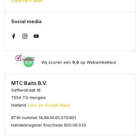
Click for E-mail
Social media
9,6
Wij scoren een
9,6
op WebwinkelKeur
MTC Baits B.V.
Saffierstraat 18
7554 TG Hengelo
Holland
View on Google Maps
BTW-nummer NL8634.65.079.B01
Handelsregister Enschede 850.06.033