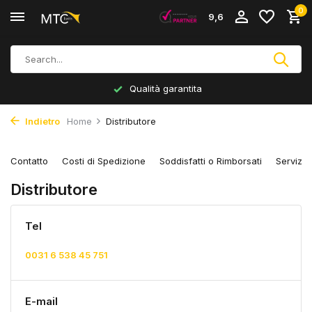
0
9,6
Qualità garantita
Indietro
Home
Distributore
Contatto
Costi di Spedizione
Soddisfatti o Rimborsati
Servizio
Distributore
Tel
0031 6 538 45 751
E-mail