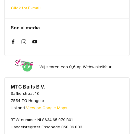
Click for E-mail
Social media
9,6
Wij scoren een
9,6
op WebwinkelKeur
MTC Baits B.V.
Saffierstraat 18
7554 TG Hengelo
Holland
View on Google Maps
BTW-nummer NL8634.65.079.B01
Handelsregister Enschede 850.06.033