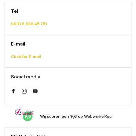
Tel
0031 6 538 45 751
E-mail
Click for E-mail
Social media
9,6
Wij scoren een
9,6
op WebwinkelKeur