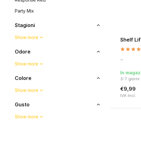
Party Mix
Stagioni
Show more
Shelf Li
Odore
...
Show more
In magaz
Colore
3-7 giorni
€9,99
Show more
IVA Incl.
Gusto
Show more