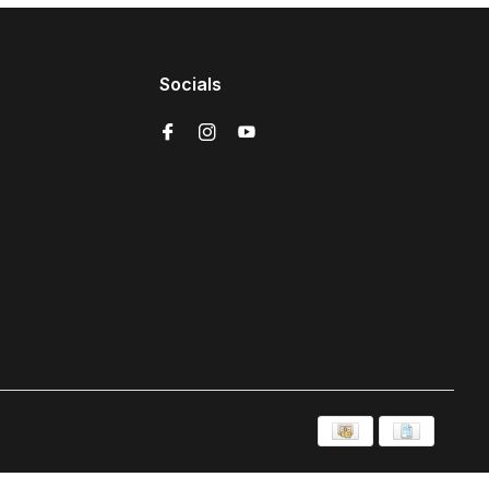
Socials