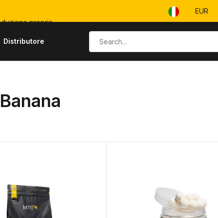
EUR
duzione propria
Distributore
 Banana