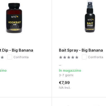
 Dip - Big Banana
Bait Spray - Big Banana
Confronta
Confronta
...
zino
In magazzino
3-7 giorni
€7,99
IVA Incl.