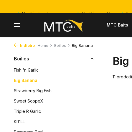
Qualità al miglior prezzo
Qualità garantita
Pro
MTC Baits
Indietro
Home
Boilies
Big Banana
Big
Boilies
Fish 'n Garlic
11 prodotti
Big Banana
Strawberry Big Fish
Sweet ScopeX
Triple R Garlic
KR1LL
Response Red