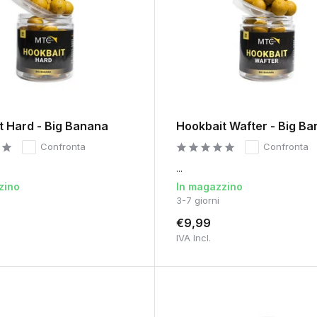
t Hard - Big Banana
Hookbait Wafter - Big B
Confronta
Confronta
...
zino
In magazzino
3-7 giorni
€9,99
IVA Incl.