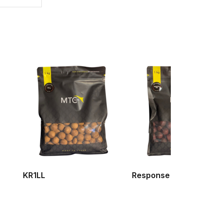
KR1LL
Response Red