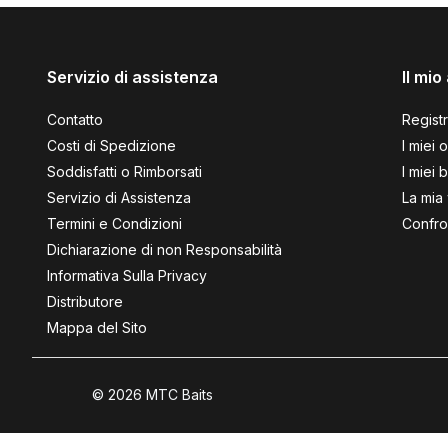
Servizio di assistenza
Il mi
Contatto
Registr
Costi di Spedizione
I miei o
Soddisfatti o Rimborsati
I miei b
Servizio di Assistenza
La mia 
Termini e Condizioni
Confron
Dichiarazione di non Responsabilità
Informativa Sulla Privacy
Distributore
Mappa del Sito
© 2026 MTC Baits