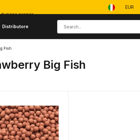
EUR
duzione propria
Distributore
g Fish
awberry Big Fish
o