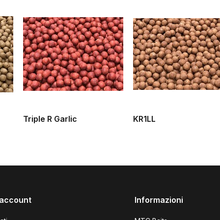
Triple R Garlic
KR1LL
o account
Informazioni