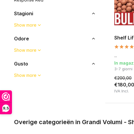
Stagioni
Show more
Shelf Li
Odore
Show more
...
In magaz
Gusto
3-7 giorni
Show more
€200,00
€180,0
IVA Incl.
9,5
Overige categorieën in Grandi Volumi - Sh