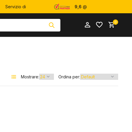
Servizio di
9,6
@
Assistenza
WebwinkelKeur
0
Mostrare:
Ordina per:
Crea un account
Crea un account