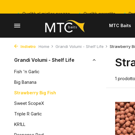
Qualità al miglior prezzo
Qualità garantita
Pro
MTC Baits
Indietro
Home
Grandi Volumi - Shelf Life
Strawberry Bi
Str
Grandi Volumi - Shelf Life
Fish 'n Garlic
1 prodott
Big Banana
Strawberry Big Fish
Sweet ScopeX
Triple R Garlic
KR1LL
Response Red