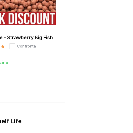
fe - Strawberry Big Fish
Confronta
zino
0
elf Life