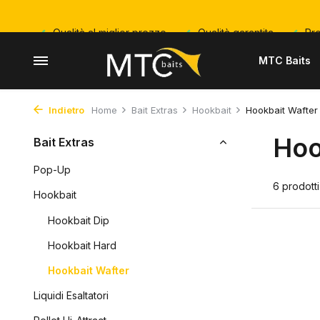
Qualità al miglior prezzo
Qualità garantita
Pro
MTC Baits
Indietro
Home
Bait Extras
Hookbait
Hookbait Wafter
Hoo
Bait Extras
Pop-Up
6 prodotti
Hookbait
Hookbait Dip
Hookbait Hard
Hookbait Wafter
Liquidi Esaltatori