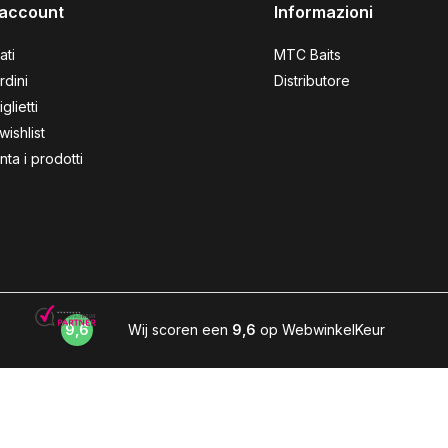
o account
Informazioni
ati
MTC Baits
rdini
Distributore
iglietti
wishlist
ta i prodotti
9,6
Wij scoren een
9,6
op WebwinkelKeur