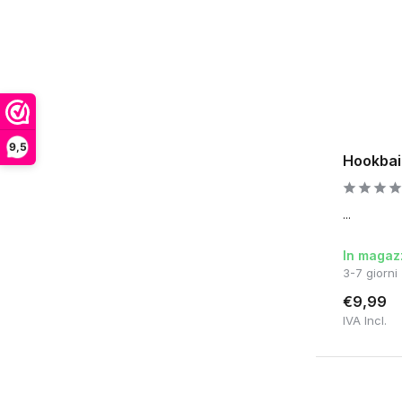
9,5
Hookbait
...
In magaz
3-7 giorni
€9,99
IVA Incl.