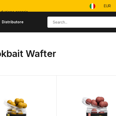
EUR
duzione propria
Distributore
kbait Wafter