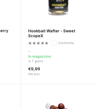
berry
Hookbait Wafter - Sweet
ScopeX
Confronta
...
In magazzino
3-7 giorni
€9,99
IVA Incl.