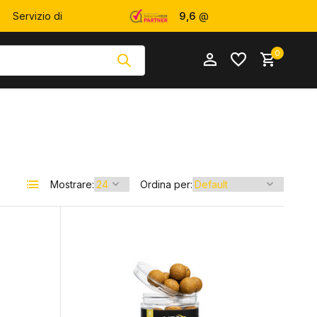
Servizio di
9,6
@
Assistenza
WebwinkelKeur
0
Mostrare:
Ordina per:
Crea un account
Crea un account