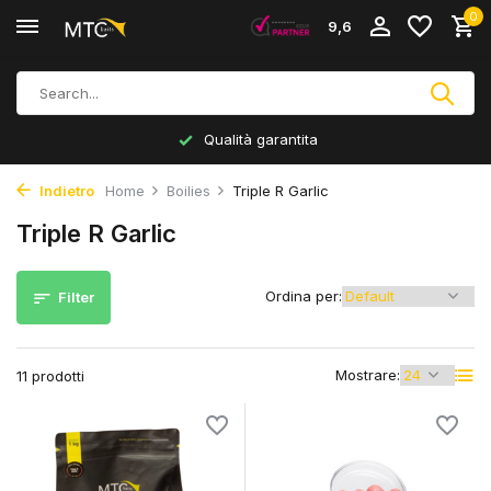
0
9,6
Qualità garantita
Indietro
Home
Boilies
Triple R Garlic
Triple R Garlic
Ordina per:
Filter
Mostrare:
11 prodotti