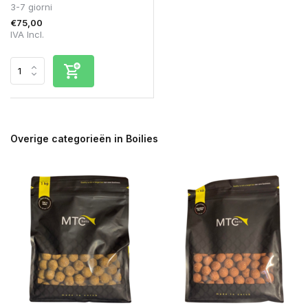
3-7 giorni
€75,00
IVA Incl.
Overige categorieën in Boilies