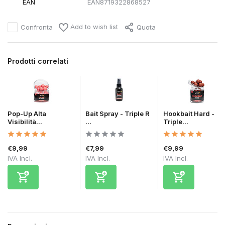
EAN
EAN8719322868527
Add to wish list
Confronta
Quota
Prodotti correlati
Pop-Up Alta
Bait Spray - Triple R
Hookbait Hard -
Visibilità...
...
Triple...
€9,99
€7,99
€9,99
IVA Incl.
IVA Incl.
IVA Incl.