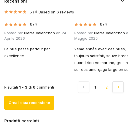
Recensioni
5
/
Based on 6 reviews
5
5
/
5
/
5
5
Posted by:
Pierre Valenchon
on 24
Posted by:
Pierre Valenchon
o
Aprile 2026
Maggio 2025
La bille passe partout par
2eme année avec ces billes,
excellence
toujours satisfait, sauve bredo
quand rien ne marche, gros r
sur des amorçage large en se
Risultati
1
-
3
di
6
commenti
1
2
Crea la tua recensione
Prodotti correlati