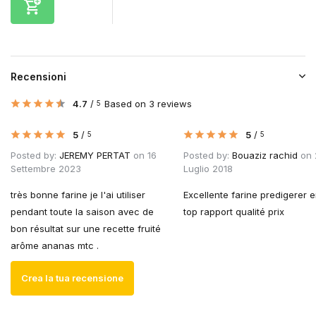
Recensioni
4.7
/
Based on 3 reviews
5
5
/
5
/
5
5
Posted by:
JEREMY PERTAT
on 16
Posted by:
Bouaziz rachid
on 
Settembre 2023
Luglio 2018
très bonne farine je l'ai utiliser
Excellente farine predigerer 
pendant toute la saison avec de
top rapport qualité prix
bon résultat sur une recette fruité
arôme ananas mtc .
Crea la tua recensione