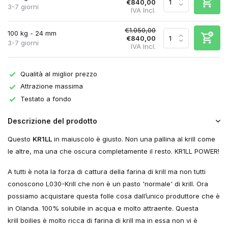
€840,00
3-7 giorni
IVA Incl.
€1.050,00
100 kg - 24 mm
€840,00
3-7 giorni
IVA Incl.
Qualità al miglior prezzo
Attrazione massima
Testato a fondo
Descrizione del prodotto
Questo
KR1LL
in maiuscolo è giusto. Non una pallina al krill come
le altre, ma una che oscura completamente il resto. KR1LL POWER!
A tutti è nota la forza di cattura della farina di krill ma non tutti
conoscono L030-Krill che non è un pasto 'normale' di krill. Ora
possiamo acquistare questa folle cosa dall’unico produttore che è
in Olanda. 100% solubile in acqua e molto attraente. Questa
krill boilies è molto ricca di farina di krill ma in essa non vi è