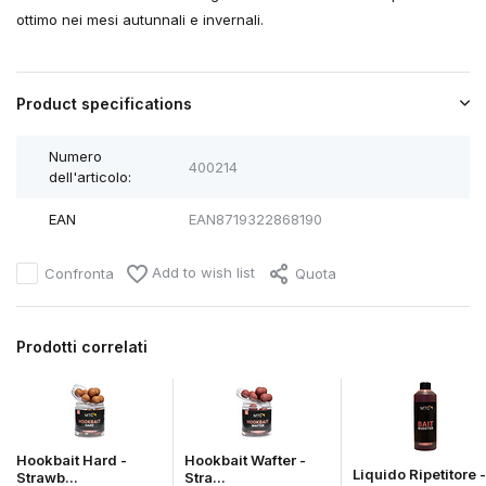
ottimo nei mesi autunnali e invernali.
Product specifications
Numero
400214
dell'articolo:
EAN
EAN8719322868190
Add to wish list
Confronta
Quota
Prodotti correlati
Hookbait Hard -
Hookbait Wafter -
Liquido Ripetitore -
Strawb...
Stra...