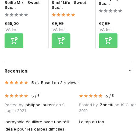
Boilie Mix - Sweet
Shelf Life - Sweet
Sco...
Sco...
Sco...
€55,00
€9,99
€7,99
IVA Incl.
IVA Incl.
IVA Incl.
Recensioni
5
/
Based on 3 reviews
5
5
/
5
/
5
5
Posted by:
philippe laurent
on 9
Posted by:
Zanetti
on 19 Giug
Luglio 2021
2019
incroyable équilibre avec une n°6.
Le top du top
Idéale pour les carpes difficiles