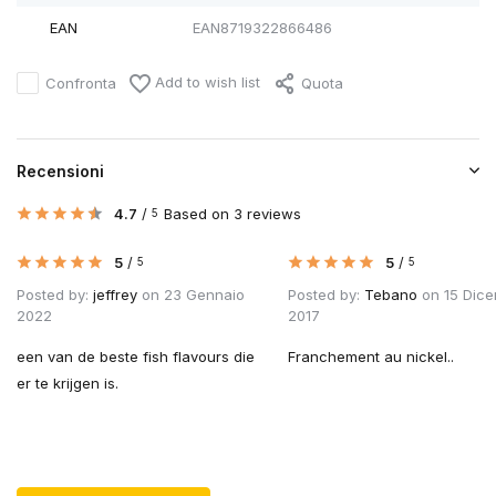
EAN
EAN8719322866486
Add to wish list
Confronta
Quota
Recensioni
4.7
/
Based on 3 reviews
5
5
/
5
/
5
5
Posted by:
jeffrey
on 23 Gennaio
Posted by:
Tebano
on 15 Dic
2022
2017
een van de beste fish flavours die
Franchement au nickel..
er te krijgen is.