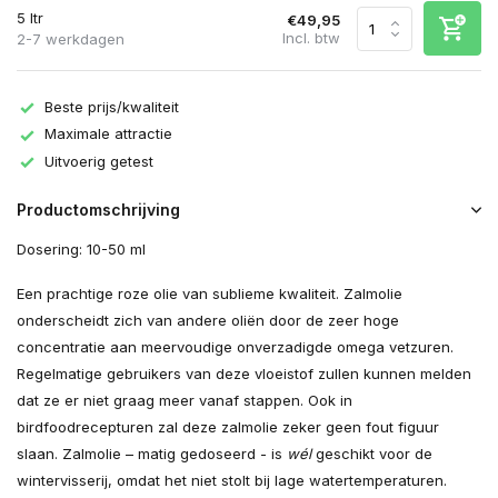
5 ltr
€49,95
Incl. btw
2-7 werkdagen
Beste prijs/kwaliteit
Maximale attractie
Uitvoerig getest
Productomschrijving
Dosering: 10-50 ml
Een prachtige roze olie van sublieme kwaliteit. Zalmolie
onderscheidt zich van andere oliën door de zeer hoge
concentratie aan meervoudige onverzadigde omega vetzuren.
Regelmatige gebruikers van deze vloeistof zullen kunnen melden
dat ze er niet graag meer vanaf stappen. Ook in
birdfoodrecepturen zal deze zalmolie zeker geen fout figuur
slaan. Zalmolie – matig gedoseerd - is
wél
geschikt voor de
wintervisserij, omdat het niet stolt bij lage watertemperaturen.