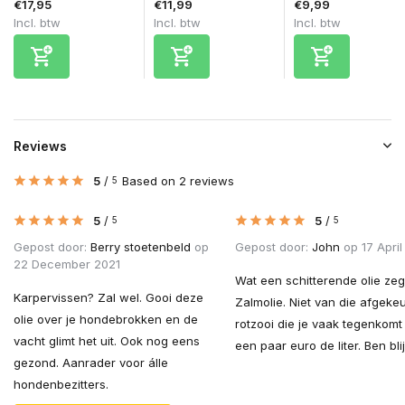
€17,95
€11,99
€9,99
Incl. btw
Incl. btw
Incl. btw
Reviews
5
/
Based on 2 reviews
5
5
/
5
/
5
5
Gepost door:
Berry stoetenbeld
op
Gepost door:
John
op 17 April
22 December 2021
Wat een schitterende olie zeg
Karpervissen? Zal wel. Gooi deze
Zalmolie. Niet van die afgeke
olie over je hondebrokken en de
rotzooi die je vaak tegenkomt
vacht glimt het uit. Ook nog eens
een paar euro de liter. Ben blij 
gezond. Aanrader voor álle
hondenbezitters.