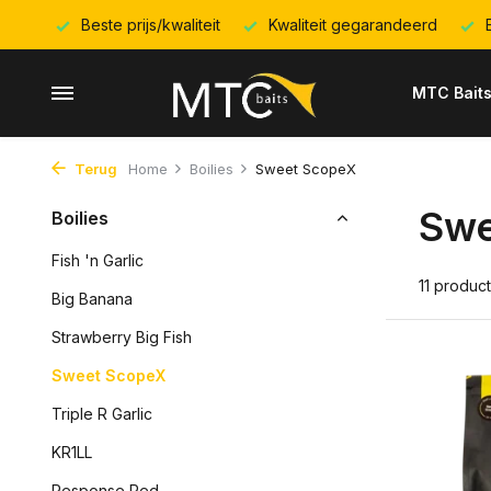
Beste prijs/kwaliteit
Kwaliteit gegarandeerd
E
MTC Bait
Terug
Home
Boilies
Sweet ScopeX
Swe
Boilies
Fish 'n Garlic
11 produc
Big Banana
Strawberry Big Fish
Sweet ScopeX
Triple R Garlic
KR1LL
Response Red