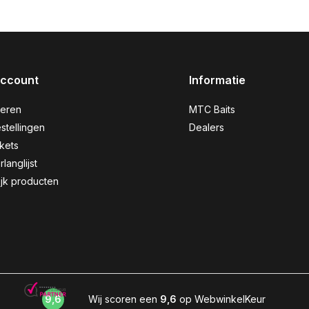
account
Informatie
reren
MTC Baits
stellingen
Dealers
ckets
rlanglijst
ijk producten
9,6
Wij scoren een
9,6
op WebwinkelKeur