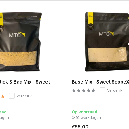
tick & Bag Mix - Sweet
Base Mix - Sweet Scope
Vergelijk
Vergelijk
...
aad
Op voorraad
dagen
3-10 werkdagen
€55,00