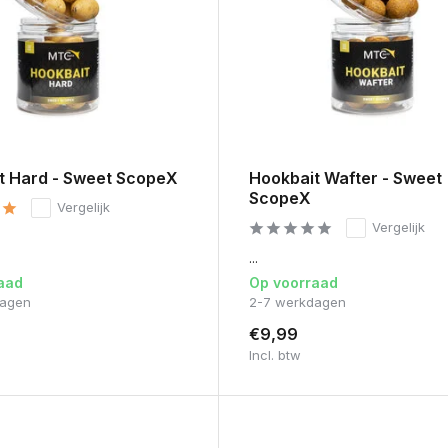
t Hard - Sweet ScopeX
Hookbait Wafter - Sweet
ScopeX
Vergelijk
Vergelijk
...
aad
Op voorraad
dagen
2-7 werkdagen
€9,99
Incl. btw