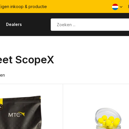
igen inkoop & productie
s
Dealers
et ScopeX
ten