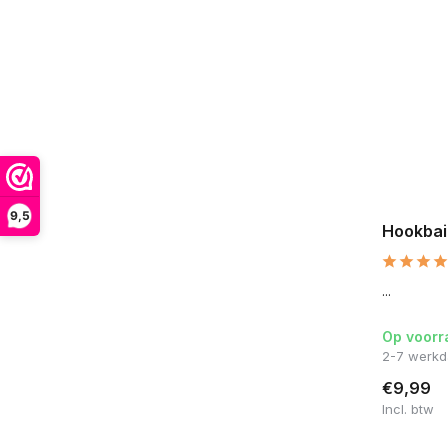
9,5
Hookbai
...
Op voorr
2-7 werk
€9,99
Incl. btw