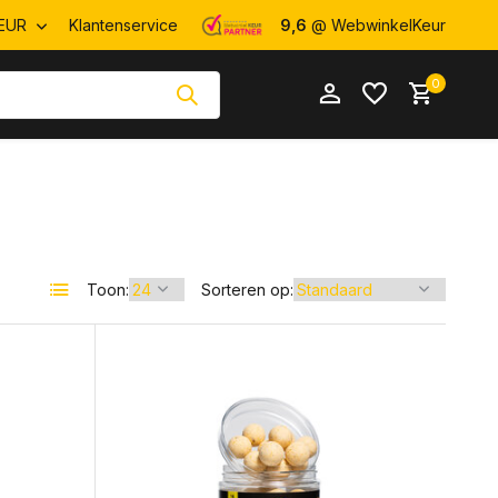
EUR
Klantenservice
9,6
@ WebwinkelKeur
0
Account
Toon:
Sorteren op:
Account
aanmaken
aanmaken