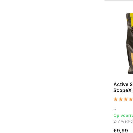
Active S
ScopeX
...
Op voorr
2-7 werk
€9,99