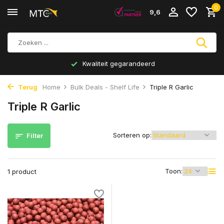
0
9,6
Kwaliteit gegarandeerd
Terug
Home
Bulk Deals - Shelf Life
Triple R Garlic
Triple R Garlic
Sorteren op:
Filter
Toon:
1 product