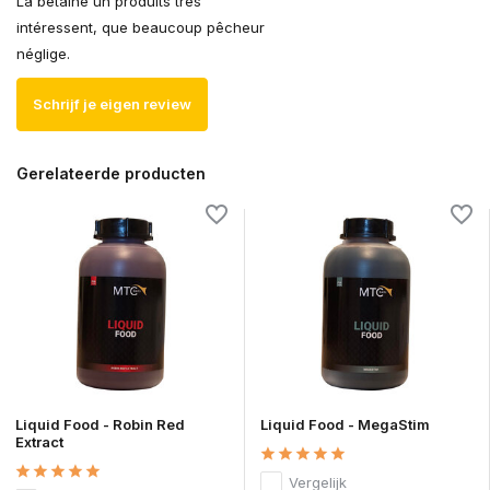
La betaine un produits très
intéressent, que beaucoup pêcheur
néglige.
Schrijf je eigen review
Gerelateerde producten
Liquid Food - Robin Red
Liquid Food - MegaStim
Extract
Vergelijk