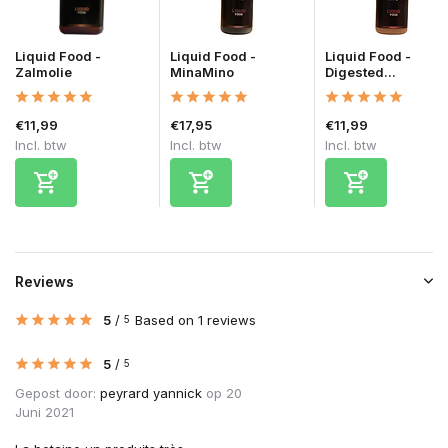
Liquid Food -
Liquid Food -
Liquid Food -
Zalmolie
MinaMino
Digested...
€11,99
€17,95
€11,99
Incl. btw
Incl. btw
Incl. btw
Reviews
5
/
Based on 1 reviews
5
5
/
5
Gepost door:
peyrard yannick
op 20
Juni 2021