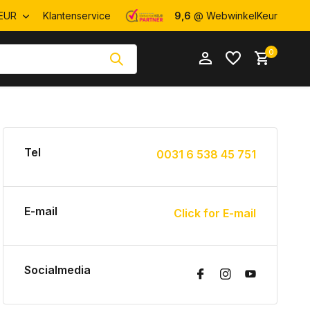
EUR
Klantenservice
9,6
@ WebwinkelKeur
0
Tel
0031 6 538 45 751
Account
Account
aanmaken
aanmaken
E-mail
Click for E-mail
Socialmedia