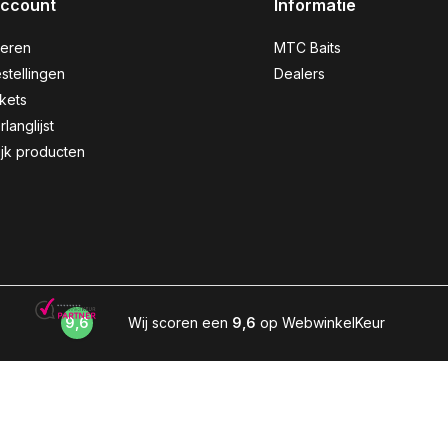
account
Informatie
reren
MTC Baits
stellingen
Dealers
ckets
rlanglijst
ijk producten
9,6
Wij scoren een
9,6
op WebwinkelKeur