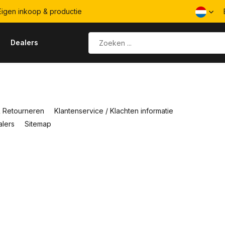
igen inkoop & productie
s
Dealers
 Retourneren
Klantenservice / Klachten informatie
lers
Sitemap