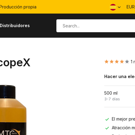
Producción propia
EU
Distribuidores
ScopeX
1 
Hacer una ele
500 ml
3-7 días
El mejor pr
Atracción 