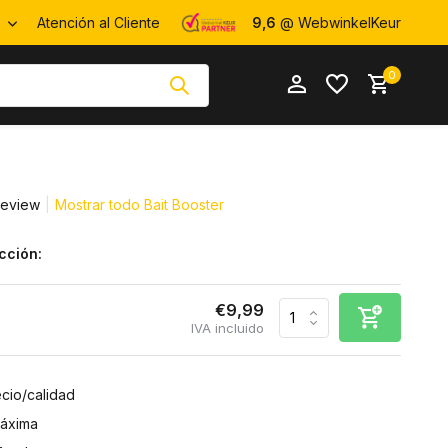
R
Atención al Cliente
9,6
@ WebwinkelKeur
0
review
Mostrar todo Bait Booster
cción:
Crear una
Crear una
cuenta
cuenta
€9,99
IVA incluido
ecio/calidad
máxima