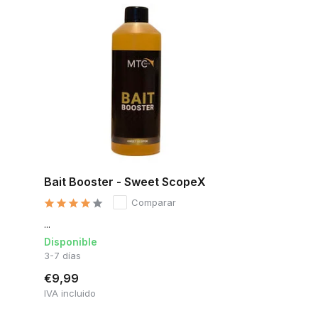
Bait Booster - Sweet ScopeX
Comparar
...
Disponible
3-7 días
€9,99
IVA incluido