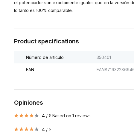
el potenciador son exactamente iguales que en la versión de 
lo tanto es 100% comparable.
Product specifications
Número de artículo:
350401
EAN
EAN87193228694
Opiniones
4
/
Based on 1 reviews
5
4
/
5