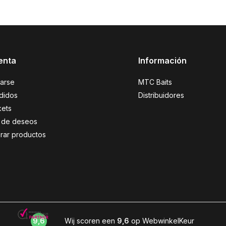
enta
Información
rarse
MTC Baits
didos
Distribuidores
kets
ta de deseos
ar productos
9,6
Wij scoren een
9,6
op WebwinkelKeur