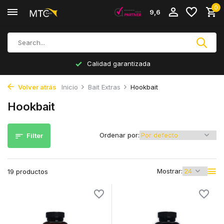
0
9,6
Producción propia
Volver atrás
Inicio
Bait Extras
Hookbait
Hookbait
Ordenar por:
Filter
Mostrar:
19 productos