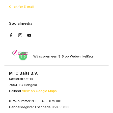
Click for E-mail
Socialmedia
9,6
Wij scoren een
9,6
op WebwinkelKeur
MTC Baits B.V.
Saffierstraat 18
7554 TG Hengelo
Holland
View on Google Maps
BTW-nummer NL8634.65.079.B01
Handelsregister Enschede 850.06.033