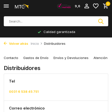
0
9,6
Calidad garantizada
Volver atrás
Inicio
Distribuidores
Contacto
Gastos de Envío
Envíos y Devoluciones
Atención al
Distribuidores
Tel
0031 6 538 45 751
Correo electrónico