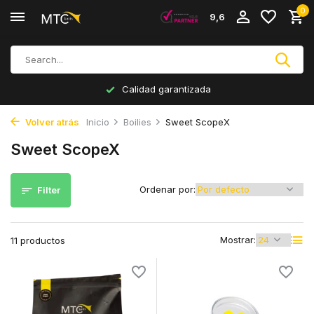
0
9,6
Calidad garantizada
Volver atrás
Inicio
Boilies
Sweet ScopeX
Sweet ScopeX
Ordenar por:
Filter
Mostrar:
11 productos