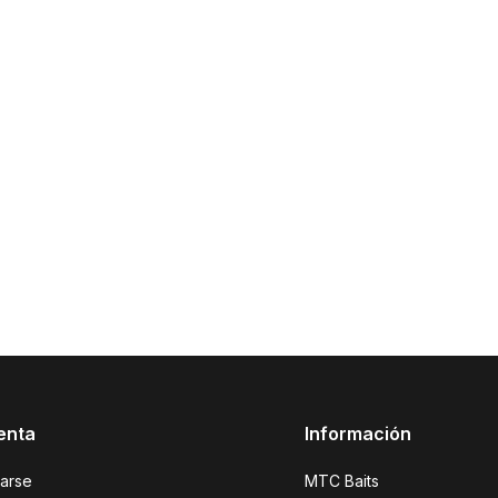
enta
Información
rarse
MTC Baits