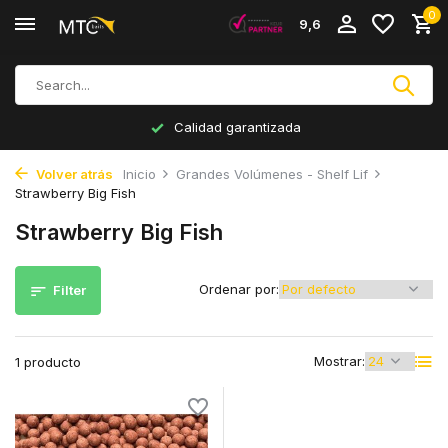
0
9,6
Calidad garantizada
Volver atrás
Inicio
Grandes Volúmenes - Shelf Lif
Strawberry Big Fish
Strawberry Big Fish
Ordenar por:
Filter
Mostrar:
1 producto