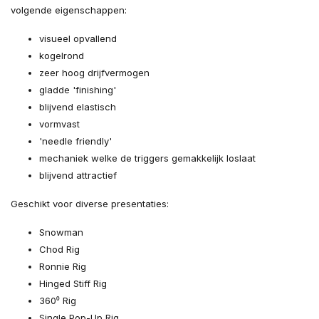
volgende eigenschappen:
visueel opvallend
kogelrond
zeer hoog drijfvermogen
gladde 'finishing'
blijvend elastisch
vormvast
'needle friendly'
mechaniek welke de triggers gemakkelijk loslaat
blijvend attractief
Geschikt voor diverse presentaties:
Snowman
Chod Rig
Ronnie Rig
Hinged Stiff Rig
360⁰ Rig
Single Pop-Up Rig