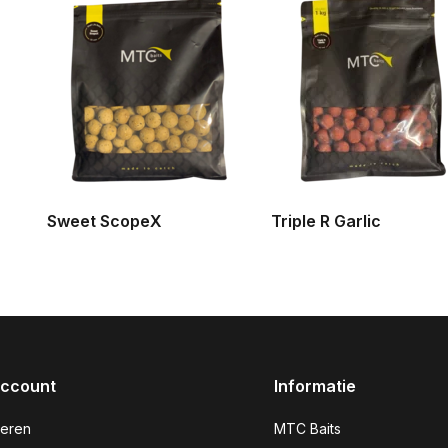
Sweet ScopeX
Triple R Garlic
account
Informatie
reren
MTC Baits