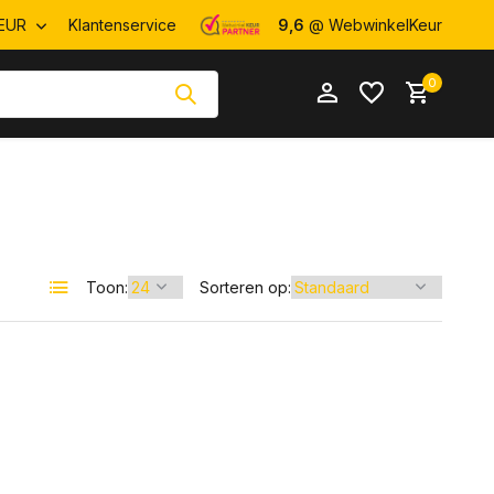
EUR
Klantenservice
9,6
@ WebwinkelKeur
0
Account
Toon:
Sorteren op:
Account
aanmaken
aanmaken