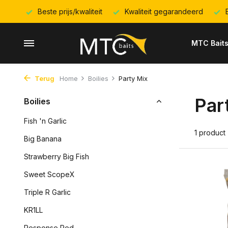
Beste prijs/kwaliteit
Kwaliteit gegarandeerd
E
MTC Bait
Terug
Home
Boilies
Party Mix
Par
Boilies
Fish 'n Garlic
1 product
Big Banana
Strawberry Big Fish
Sweet ScopeX
Triple R Garlic
KR1LL
Response Red