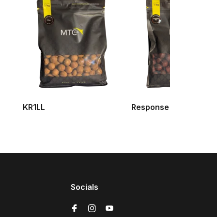
KR1LL
Response Red
Socials