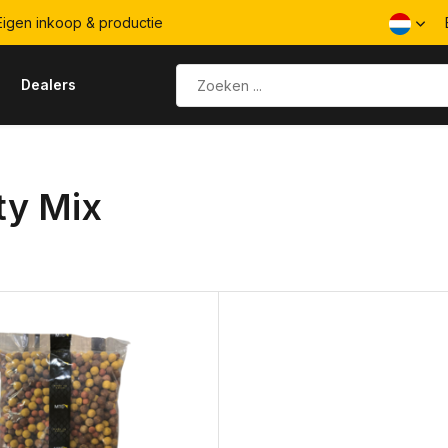
igen inkoop & productie
s
Dealers
ty Mix