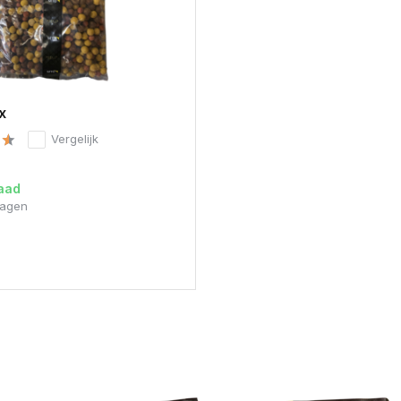
x
Vergelijk
aad
dagen