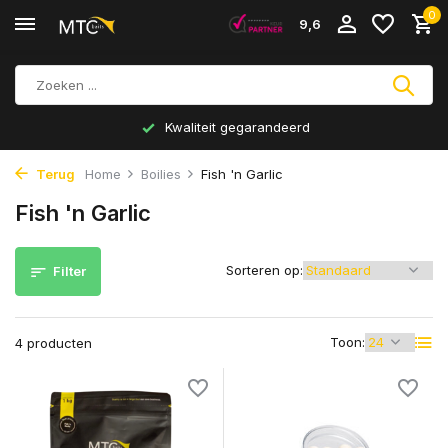
0
9,6
Kwaliteit gegarandeerd
Terug
Home
Boilies
Fish 'n Garlic
Fish 'n Garlic
Sorteren op:
Filter
Toon:
4 producten