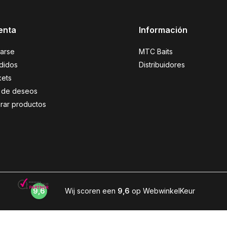
enta
Información
rarse
MTC Baits
didos
Distribuidores
kets
ta de deseos
ar productos
9,6
Wij scoren een
9,6
op WebwinkelKeur