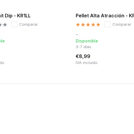
t Dip - KR1LL
Pellet Alta Atracción - K
Comparar
Comparar
...
ble
Disponible
3-7 días
€8,99
ido
IVA incluido