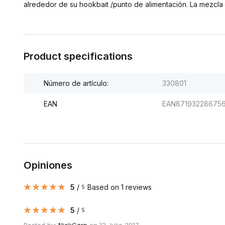
alrededor de su hookbait /punto de alimentación. La mezcla
Product specifications
Número de artículo:
330801
EAN
EAN87193228675
Opiniones
5
/
Based on 1 reviews
5
5
/
5
Posted by:
NickCarp
on 12 Julio 2017