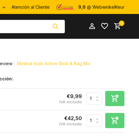
R
Atención al Cliente
9,6
@ WebwinkelKeur
0
review
Mostrar todo Active Stick & Bag Mix
cción:
Crear una
Crear una
cuenta
cuenta
€9,99
IVA incluido
€42,50
IVA incluido