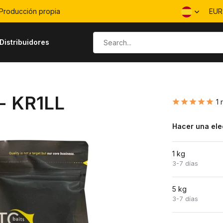
Producción propia
EU
Distribuidores
 - KR1LL
1 
Hacer una ele
1 kg
3-7 días
5 kg
3-7 días