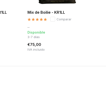
R1LL
Mix de Boilie - KR1LL
Comparar
...
Disponible
3-7 días
€75,00
IVA incluido