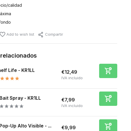
ecio/calidad
máxima
fondo
Add to wish list
Compartir
 relacionados
elf Life - KR1LL
€12,49
IVA incluido
Bait Spray - KR1LL
€7,99
IVA incluido
Pop-Up Alto Visible - ...
€9,99