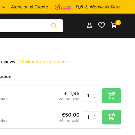
R
Atención al Cliente
9,6
@ WebwinkelKeur
0
reviews
Mostrar todo Ingrediente
cción:
Crear una
Crear una
cuenta
cuenta
€11,95
bles
IVA incluido
€50,00
bles
IVA incluido