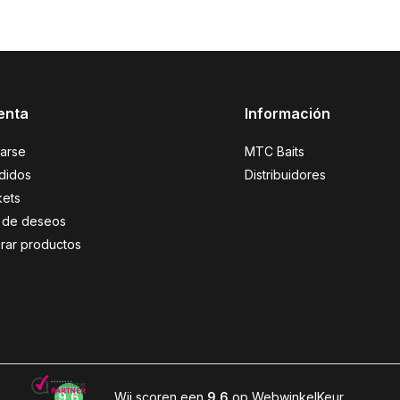
enta
Información
rarse
MTC Baits
didos
Distribuidores
kets
ta de deseos
ar productos
9,6
Wij scoren een
9,6
op WebwinkelKeur