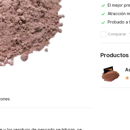
El mejor pr
Atracción 
Probado a 
Comparar
Productos
Ad
iones
e y los residuos de pescado se trituran, se