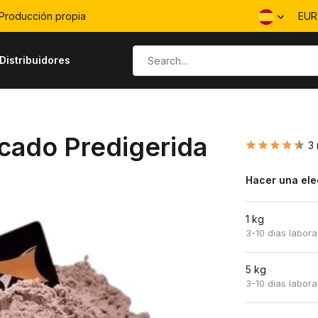
Producción propia
EU
Distribuidores
scado Predigerida
3 
Hacer una ele
1 kg
3-10 dias labora
5 kg
3-10 dias labora