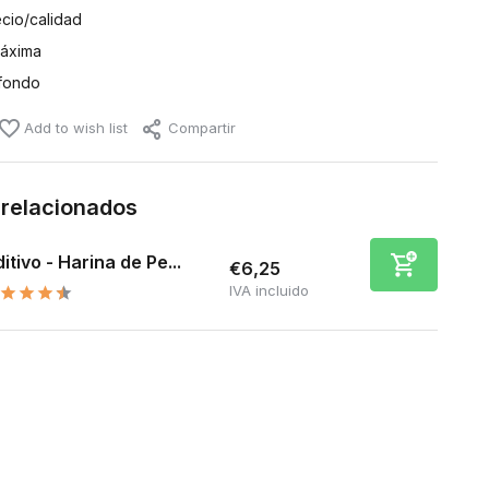
ecio/calidad
máxima
fondo
Add to wish list
Compartir
 relacionados
itivo - Harina de Pe...
€6,25
IVA incluido