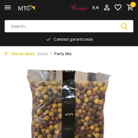
0
9,6
Calidad garantizada
Volver atrás
Inicio
Party Mix