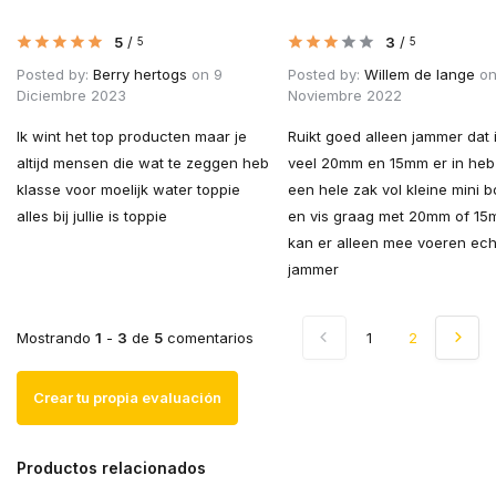
5
/
3
/
5
5
Posted by:
Berry hertogs
on 9
Posted by:
Willem de lange
on
Diciembre 2023
Noviembre 2022
Ik wint het top producten maar je
Ruikt goed alleen jammer dat i
altijd mensen die wat te zeggen heb
veel 20mm en 15mm er in heb 
klasse voor moelijk water toppie
een hele zak vol kleine mini bo
alles bij jullie is toppie
en vis graag met 20mm of 1
kan er alleen mee voeren ech
jammer
Mostrando
1
-
3
de
5
comentarios
1
2
Crear tu propia evaluación
Productos relacionados