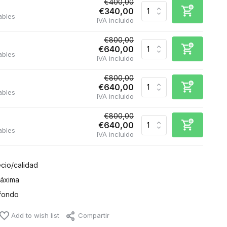
€400,00
€340,00
ables
IVA incluido
€800,00
€640,00
ables
IVA incluido
€800,00
€640,00
ables
IVA incluido
€800,00
€640,00
ables
IVA incluido
ecio/calidad
máxima
fondo
Add to wish list
Compartir