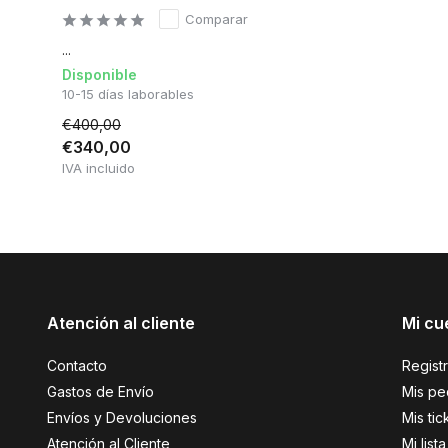
Comparar
...
Disponible
10-15 días laborables
€400,00
€340,00
IVA incluido
Atención al cliente
Mi cu
Contacto
Regist
Gastos de Envío
Mis pe
Envíos y Devoluciones
Mis tic
Atención al Cliente
Mi lis