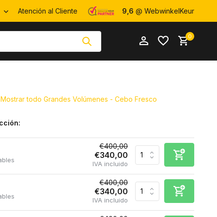
R
Atención al Cliente
9,6
@ WebwinkelKeur
0
Mostrar todo Grandes Volúmenes - Cebo Fresco
cción:
Crear una
Crear una
cuenta
cuenta
€400,00
€340,00
ables
IVA incluido
€400,00
€340,00
ables
IVA incluido