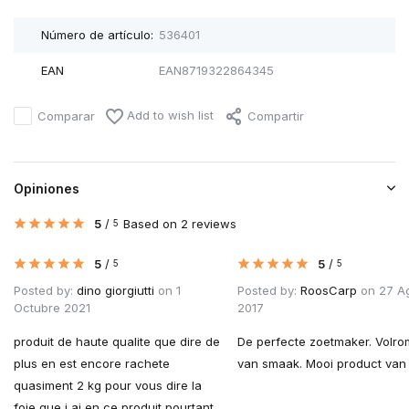
Número de artículo:
536401
EAN
EAN8719322864345
Add to wish list
Comparar
Compartir
Opiniones
5
/
Based on 2 reviews
5
5
/
5
/
5
5
Posted by:
dino giorgiutti
on 1
Posted by:
RoosCarp
on 27 A
Octubre 2021
2017
produit de haute qualite que dire de
De perfecte zoetmaker. Volro
plus en est encore rachete
van smaak. Mooi product van
quasiment 2 kg pour vous dire la
foie que j ai en ce produit pourtant