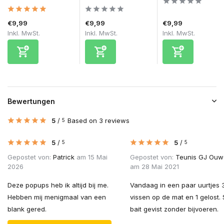
€9,99
€9,99
€9,99
Inkl. MwSt.
Inkl. MwSt.
Inkl. MwSt.
Bewertungen
5
/
Based on 3 reviews
5
5
/
5
/
5
5
Gepostet von:
Patrick
am 15 Mai
Gepostet von:
Teunis GJ Ou
2026
am 28 Mai 2021
Deze popups heb ik altijd bij me.
Vandaag in een paar uurtjes 
Hebben mij menigmaal van een
vissen op de mat en 1 gelost. 
blank gered.
bait gevist zonder bijvoeren.