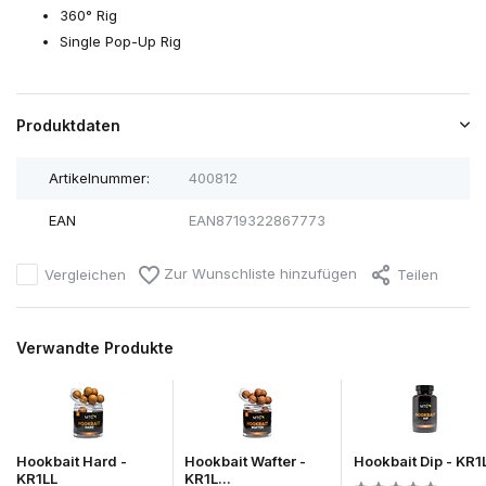
360° Rig
Single Pop-Up Rig
Produktdaten
Artikelnummer:
400812
EAN
EAN8719322867773
Zur Wunschliste hinzufügen
Vergleichen
Teilen
Verwandte Produkte
Hookbait Hard -
Hookbait Wafter -
Hookbait Dip - KR1
KR1LL
KR1L...