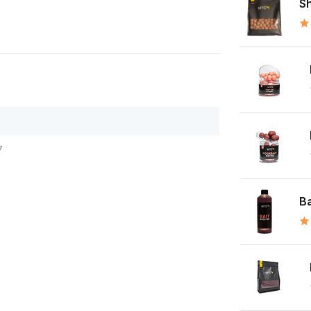
Sh
7
Ba