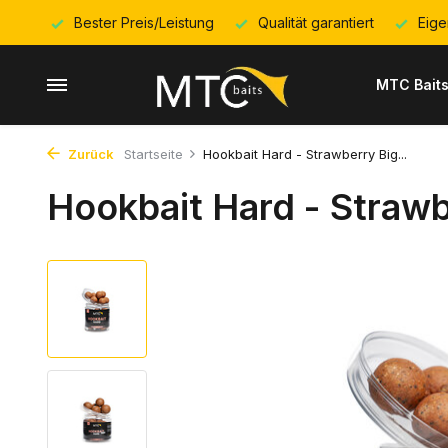
Bester Preis/Leistung
Qualität garantiert
Eige
MTC Bait
Zurück
Startseite
Hookbait Hard - Strawberry Big...
Hookbait Hard - Strawb