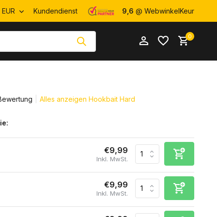
EUR
Kundendienst
9,6
@ WebwinkelKeur
0
 Bewertung
Alles anzeigen Hookbait Hard
ie:
Benutzerkonto
Benutzerkonto
anlegen
anlegen
€9,99
Inkl. MwSt.
€9,99
Inkl. MwSt.