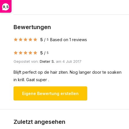
9,5
Bewertungen
5
/
Based on 1 reviews
5
5
/
5
Gepostet von:
Dieter S.
am 4 Juli 2017
Blijft perfect op de hair ziten. Nog langer door te soaken
in krill. Gaat super .
Eigene Bewertung erstellen
Zuletzt angesehen