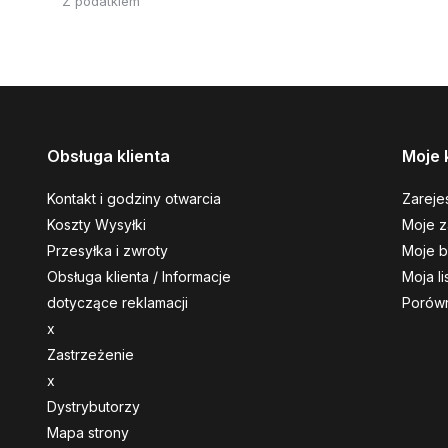
Z podatkiem
Obsługa klienta
Moje 
Kontakt i godziny otwarcia
Zarejes
Koszty Wysyłki
Moje z
Przesyłka i zwroty
Moje b
Obsługa klienta / Informacje
Moja l
dotyczące reklamacji
Porówn
x
Zastrzeżenie
x
Dystrybutorzy
Mapa strony