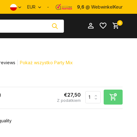
EUR
-
9,6
@ WebwinkelKeur
0
reviews
Pokaż wszystko Party Mix
Utwórz konto
Utwórz konto
g
€27,50
Z podatkiem
uality