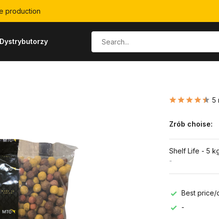
e production
Dystrybutorzy
5 
Zrób choise:
Shelf Life - 5 k
-
Best price/q
-