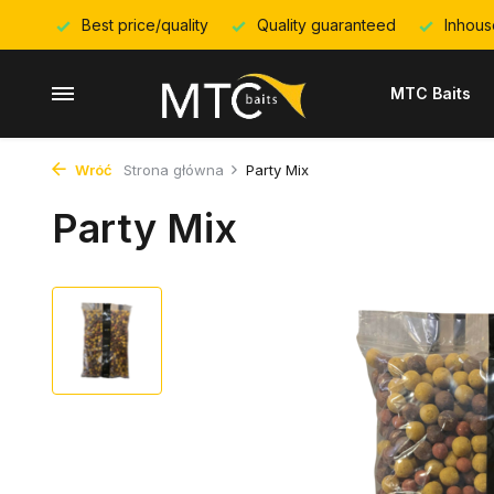
Best price/quality
Quality guaranteed
Inhous
MTC Baits
Wróć
Strona główna
Party Mix
Party Mix