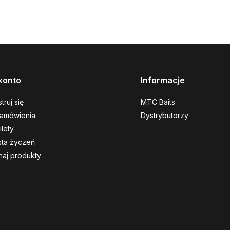
konto
Informacje
truj się
MTC Baits
amówienia
Dystrybutorzy
ilety
ista życzeń
aj produkty