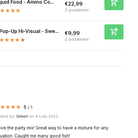
quid Food - Amino Co...
€22,99
Z podatkiem
Pop-Up Hi-Visual - Swe...
€9,99
Z podatkiem
5
/
5
sted by:
Simon
on 4 Luty 2022
love the party mix! Great way to have a mixture for any
tuation. Caught me many good fish!