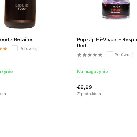
Food - Betaine
Pop-Up Hi-Visual - Resp
Red
Porównaj
Porównaj
...
zynie
Na magazynie
-
€9,99
iem
Z podatkiem