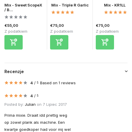
Mix - Sweet ScopeX
Mix - Triple R Garlic
Mix - KR1LL
/ B...
€55,00
€75,00
€75,00
Z podatkiem
Z podatkiem
Z podatkiem
Recenzje
4
/
Based on 1 reviews
5
4
/
5
Posted by:
Julian
on 7 Lipiec 2017
Prima mixie. Draait idd prettig weg
op zowel plank als machine. Een
kwartje goedkoper had voor mij wel