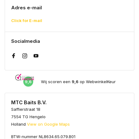
Adres e-mail
Click for E-mail
Socialmedia
9,6
Wij scoren een
9,6
op WebwinkelKeur
MTC Baits B.V.
Saffierstraat 18
7554 TG Hengelo
Holland
View on Google Maps
BTW-nummer NL8634.65.079.B01