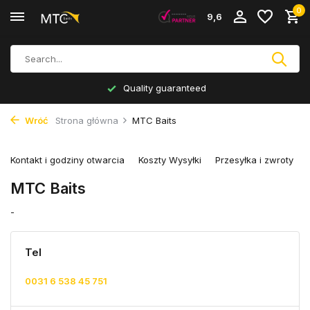
0
9,6
Quality guaranteed
Wróć
Strona główna
MTC Baits
Kontakt i godziny otwarcia
Koszty Wysyłki
Przesyłka i zwroty
MTC Baits
-
Tel
0031 6 538 45 751