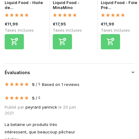
Liquid Food - Huile
Liquid Food -
Liquid Food - Foie
de...
MinaMino
Pré...
€11,99
€17,95
€11,99
Taxes incluses
Taxes incluses
Taxes incluses
Évaluations
5
/
Based on 1 reviews
5
5
/
5
Publié par
peyrard yannick
le 20 juin
2021
La betaine un produits très
intéressent, que beaucoup pêcheur