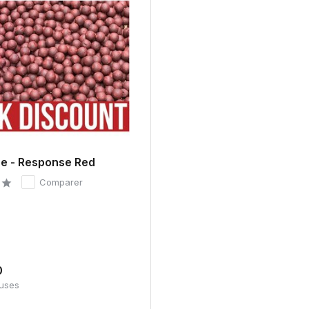
ée - Response Red
Comparer
0
luses