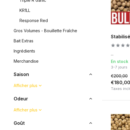
Triple R Garlic
KR1LL
Response Red
Gros Volumes - Bouillette Fraîche
Stabilise
Bait Extras
Ingrédients
...
Merchandise
En stock
3-7 jours
Saison
€200,00
€180,0
Afficher plus
Taxes inc
Odeur
Afficher plus
Goût