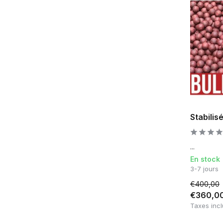
Stabilis
...
En stock
3-7 jours
€400,00
€360,0
Taxes inc