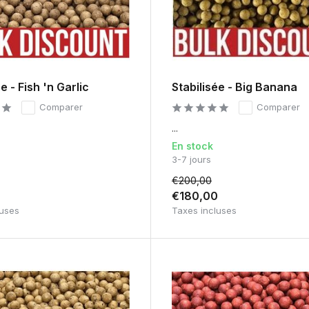
́e - Fish 'n Garlic
Stabilisée - Big Banana
Comparer
Comparer
...
En stock
3-7 jours
€200,00
0
€180,00
luses
Taxes incluses