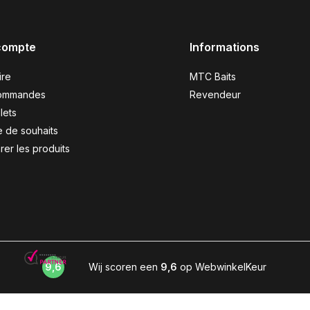
compte
Informations
ire
MTC Baits
ommandes
Revendeur
lets
e de souhaits
er les produits
9,6
Wij scoren een
9,6
op WebwinkelKeur