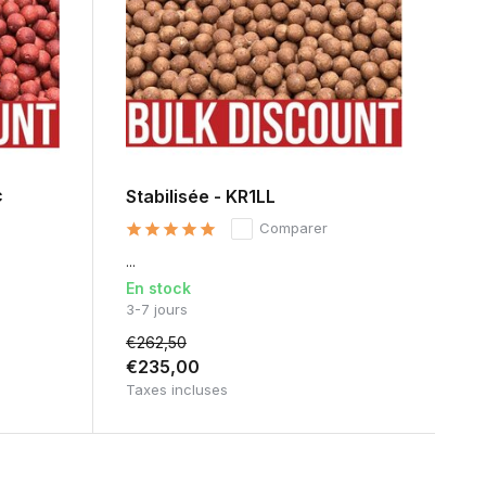
c
Stabilisée - KR1LL
Comparer
...
En stock
3-7 jours
€262,50
€235,00
Taxes incluses