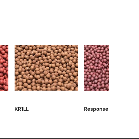
KR1LL
Response Red