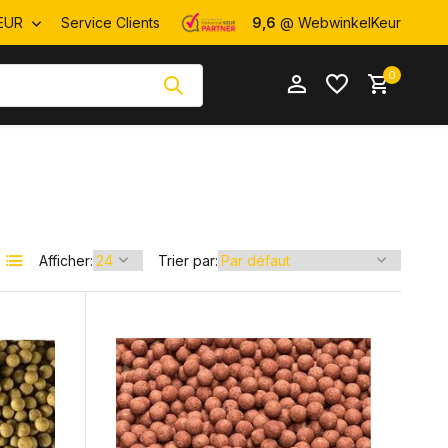
EUR
Service Clients
9,6
@ WebwinkelKeur
0
Afficher:
Trier par:
S'inscrire
S'inscrire