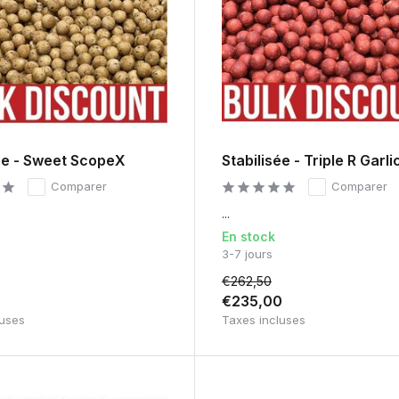
ée - Sweet ScopeX
Stabilisée - Triple R Garli
Comparer
Comparer
...
En stock
3-7 jours
€262,50
0
€235,00
luses
Taxes incluses