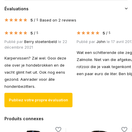
Évaluations
5
/
Based on 2 reviews
5
5
/
5
/
5
5
Publié par
Berry stoetenbeld
le 22
Publié par
John
le 17 avril 201
décembre 2021
Wat een schitterende olie zeg
Karpervissen? Zal wel. Gooi deze
Zalmolie. Niet van die afgeke
olie over je hondebrokken en de
rotzooi die je vaak tegenkomt
vacht glimt het uit. Ook nog eens
een paar euro de liter. Ben blij 
gezond. Aanrader voor álle
hondenbezitters.
Publiez votre propre évaluation
Produits connexes