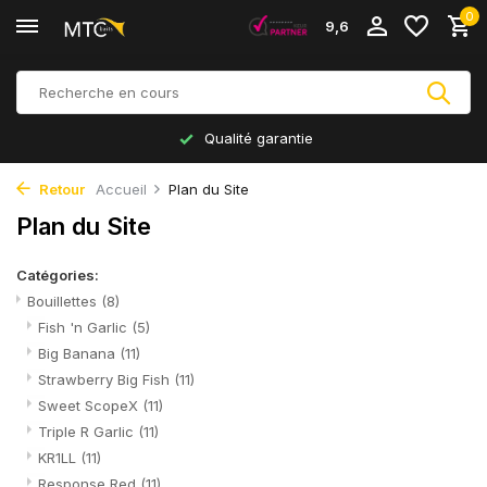
0
9,6
Qualité garantie
Retour
Accueil
Plan du Site
Plan du Site
Catégories:
Bouillettes
(8)
Fish 'n Garlic
(5)
Big Banana
(11)
Strawberry Big Fish
(11)
Sweet ScopeX
(11)
Triple R Garlic
(11)
KR1LL
(11)
Response Red
(11)