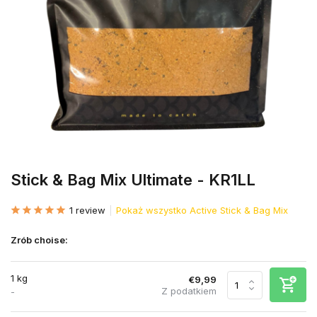
Stick & Bag Mix Ultimate - KR1LL
1 review
Pokaż wszystko Active Stick & Bag Mix
Zrób choise:
1 kg
€9,99
Z podatkiem
-