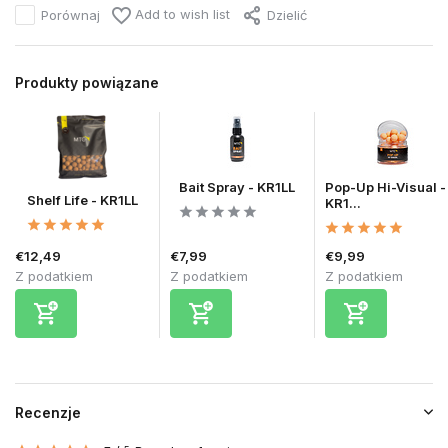
Add to wish list
Porównaj
Dzielić
Produkty powiązane
Bait Spray - KR1LL
Pop-Up Hi-Visual -
Shelf Life - KR1LL
KR1...
€12,49
€7,99
€9,99
Z podatkiem
Z podatkiem
Z podatkiem
Recenzje