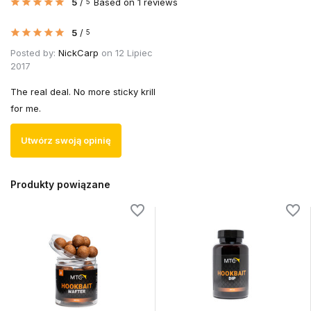
5
/
Based on 1 reviews
5
5
/
5
Posted by:
NickCarp
on 12 Lipiec
2017
The real deal. No more sticky krill
for me.
Utwórz swoją opinię
Produkty powiązane