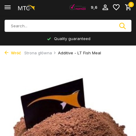
0
9,6
Quality guaranteed
Wróć
Strona główna
Additive - LT Fish Meal