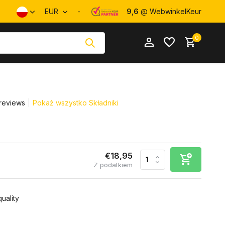
EUR
-
9,6
@ WebwinkelKeur
0
reviews
Pokaż wszystko Składniki
Utwórz konto
Utwórz konto
€18,95
Z podatkiem
uality