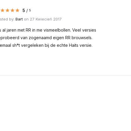
5
/
5
sted by:
Bart
on 27 Kwiecień 2017
s al jaren met RR in me vismeelbollen. Veel versies
probeerd van zogenaamd eigen RR brouwsels.
lemaal sh*t vergeleken bij de echte Haits versie.