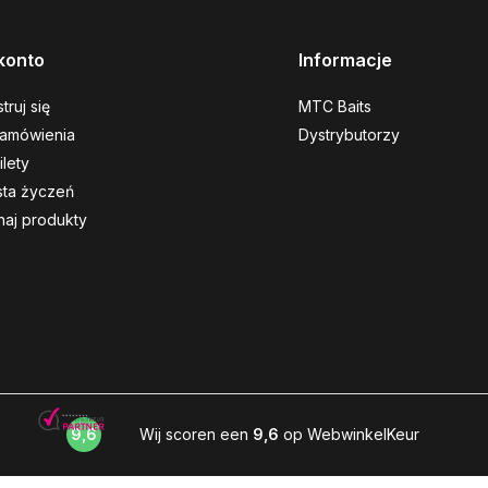
konto
Informacje
truj się
MTC Baits
amówienia
Dystrybutorzy
ilety
ista życzeń
aj produkty
9,6
Wij scoren een
9,6
op WebwinkelKeur