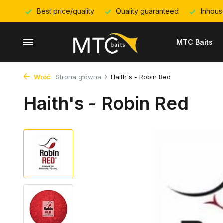
Best price/quality
Quality guaranteed
Inhous
MTC Baits
Wróć
Strona główna
Haith's - Robin Red
Haith's - Robin Red