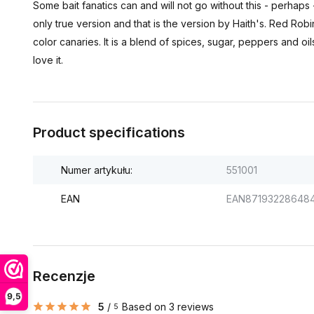
Some bait fanatics can and will not go without this - perhap
only true version and that is the version by Haith's. Red Rob
color canaries. It is a blend of spices, sugar, peppers and 
love it.
Product specifications
Numer artykułu:
551001
EAN
EAN87193228648
Recenzje
9,5
5
/
Based on 3 reviews
5