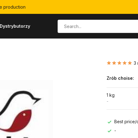
e production
Dystrybutorzy
3 
Zrób choise:
1 kg
-
Best price/q
-