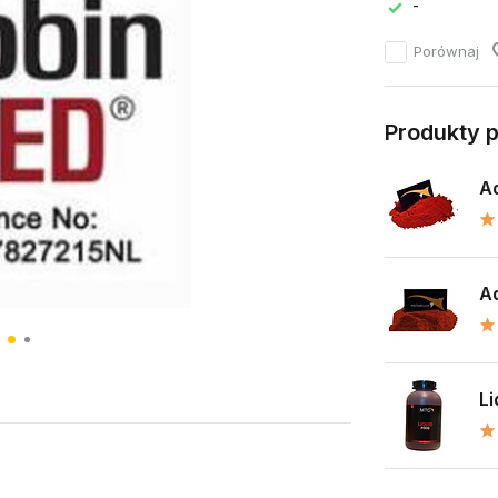
-
Porównaj
Produkty 
Ad
Ad
Li