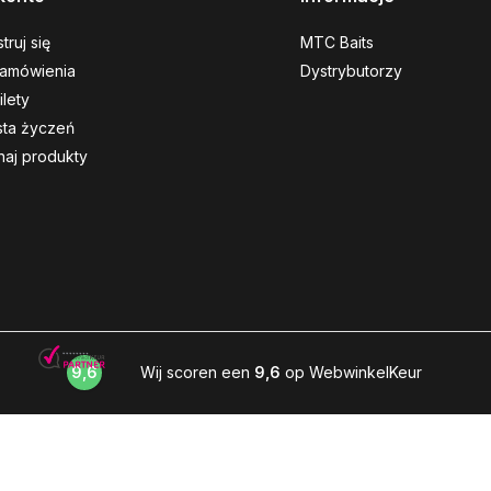
truj się
MTC Baits
amówienia
Dystrybutorzy
ilety
ista życzeń
aj produkty
9,6
Wij scoren een
9,6
op WebwinkelKeur