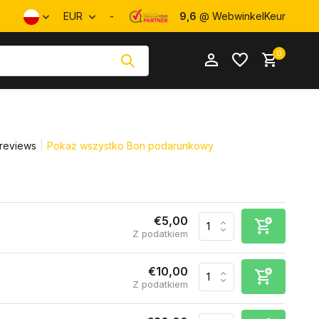
EUR
-
9,6
@ WebwinkelKeur
0
 reviews
Pokaż wszystko Bon podarunkowy
Utwórz konto
Utwórz konto
€5,00
Z podatkiem
€10,00
Z podatkiem