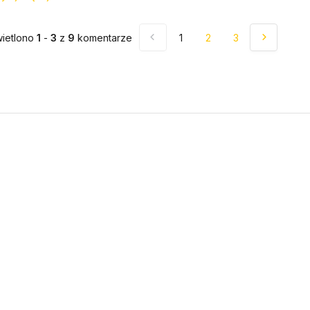
ietlono
1
-
3
z
9
komentarze
1
2
3