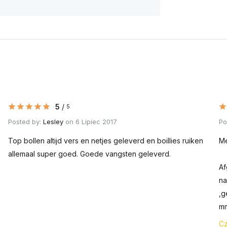
5
/
5
Posted by:
Lesley
on 6 Lipiec 2017
Po
Top bollen altijd vers en netjes geleverd en boillies ruiken
Me
allemaal super goed. Goede vangsten geleverd.
Af
na
,g
mm
Cz