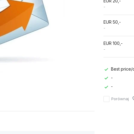
EUR 20,-
-
EUR 50,-
-
EUR 100,-
-
Best price/q
-
-
Porównaj