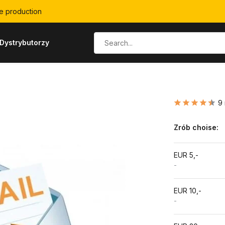
e production
Dystrybutorzy
9
Zrób choise:
EUR 5,-
-
EUR 10,-
-