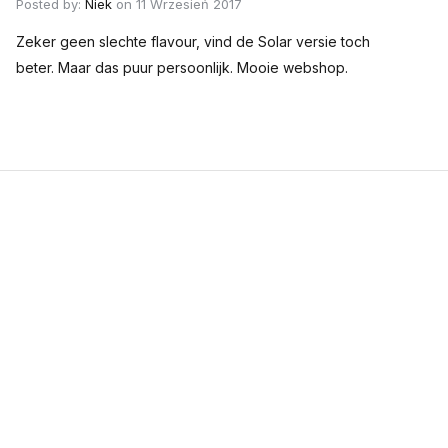
Posted by:
Niek
on 11 Wrzesień 2017
Zeker geen slechte flavour, vind de Solar versie toch
beter. Maar das puur persoonlijk. Mooie webshop.