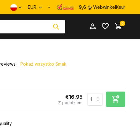
EUR
-
9,6
@ WebwinkelKeur
0
reviews
Pokaż wszystko Smak
Utwórz konto
Utwórz konto
€16,95
Z podatkiem
uality