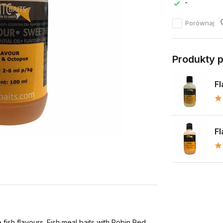
-
Porównaj
Produkty 
Fl
Fl
 fish flavours. Fish meal baits with Robin Red