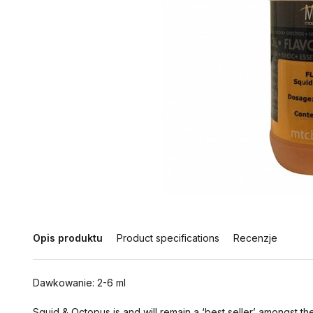
Opis produktu
Product specifications
Recenzje
Dawkowanie: 2-6 ml
Squid & Octopus is and will remain a ‘best seller’ amongst the