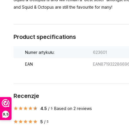
and Squid & Octopus are still the favourite for many!
Product specifications
Numer artykułu:
623601
EAN
EAN87193228669
Recenzje
4.5
/
Based on 2 reviews
5
9,5
5
/
5