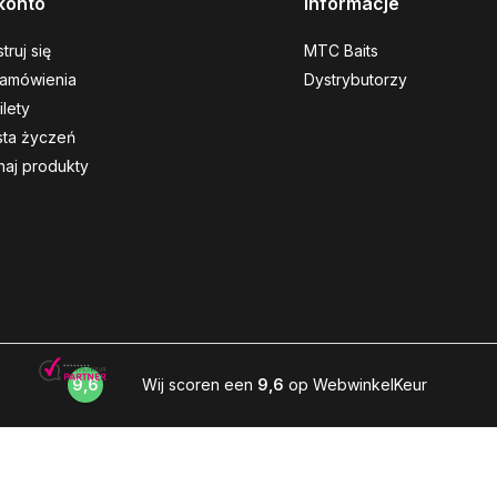
konto
Informacje
truj się
MTC Baits
amówienia
Dystrybutorzy
ilety
ista życzeń
aj produkty
9,6
Wij scoren een
9,6
op WebwinkelKeur