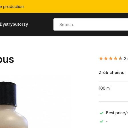
e production
Dystrybutorzy
pus
2 
Zrób choise:
100 ml
-
Best price/q
-