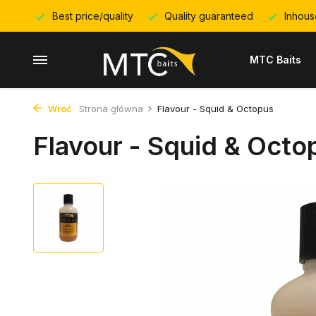
Best price/quality
Quality guaranteed
Inhous
MTC Baits
Wróć
Strona główna
Flavour - Squid & Octopus
Flavour - Squid & Octo