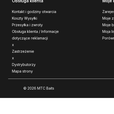
Obsługa klienta
Moje 
Kontakt i godziny otwarcia
Zarejes
Koszty Wysyłki
Moje z
Przesyłka i zwroty
Moje b
Obsługa klienta / Informacje
Moja l
dotyczące reklamacji
Porówn
x
Zastrzeżenie
x
Dystrybutorzy
Mapa strony
© 2026 MTC Baits