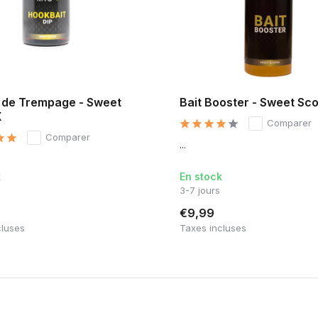
e de Trempage - Sweet
Bait Booster - Sweet Sc
X
Comparer
Comparer
...
k
En stock
3-7 jours
€9,99
cluses
Taxes incluses