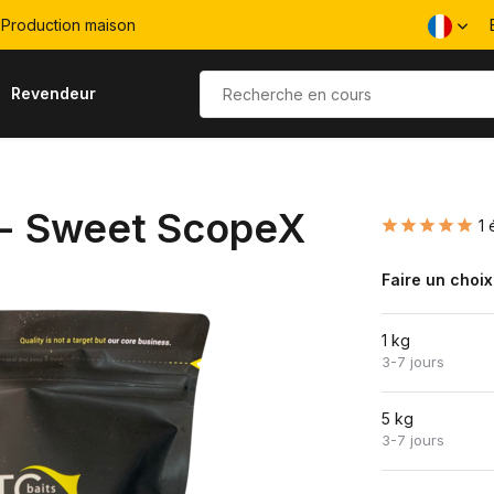
Production maison
Revendeur
x - Sweet ScopeX
1 
Faire un choix
1 kg
3-7 jours
5 kg
3-7 jours