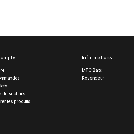
compte
Informations
ire
MTC Baits
ommandes
Revendeur
lets
e de souhaits
er les produits