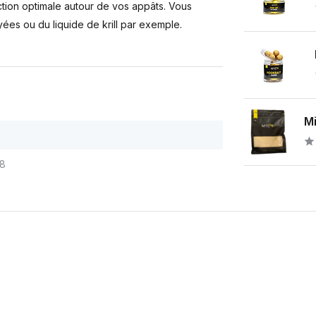
ction optimale autour de vos appâts. Vous
yées ou du liquide de krill par exemple.
Mi
8