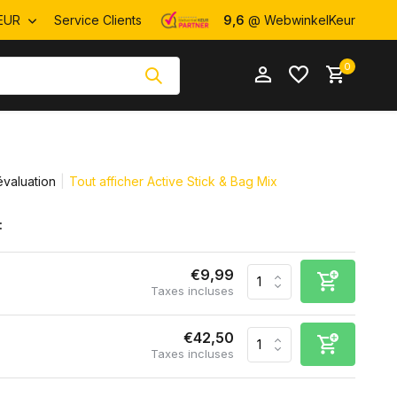
EUR
Service Clients
9,6
@ WebwinkelKeur
0
évaluation
Tout afficher Active Stick & Bag Mix
:
S'inscrire
S'inscrire
€9,99
Taxes incluses
€42,50
Taxes incluses